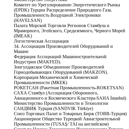
Комитет по Урегулированию Энергетического Рынка
(EPDK) Турции Распределение Природного Газа.
Промышленность Воздушной Электроники
(HAVELSAN)
Палата Морской Торговли Регионов Стамбула и
Мраморного, Эгейского, Средиземного, Черного Морей
(İMEAK)
Логистическая Ассоциация
34. Ассоциация Производителей Оборудований и
Машин
Федерация Ассоциаций Машиностроительной
Индустрии (MAKFED).
Зонгулдакское Объединение Производителей
Горнодобывающих Оборудований (MAKZON).
Kорпорация Механической и Химической
Промышленности (МКЕК)
РОКЕТСАН (Ракетная Промышленность-ROKETSAN)
САХА Стамбул (Ассоциация Оборонного,
Авиационного и Космического Кластера-SAHA İstanbul)
Министерство Промышленности и Технологии
САНДВИК Турция (SANDVIK Türkiye)
Союз Торговых Палат и Товарных Бирж (TOBB-Турция)
Акционерное Общество Турецкой Авиастроительной
Промышленности (TUSAŞ/ TAI на английском)