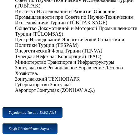
Совет по Научно-Техническим Исследованиям Турции
(TÜBİTAK)
Институт Исследований и Развития Обороной
Промышленности при Совете по Научно-Техническим
Исследованиям Турции (TÜBİTAK SAGE)
Общество Локомотивной и Моторной Промышленности
Турции (TÜLOMSAŞ)
Центр Исследований Энергетической Стратегии и
Политики Турции (TESPAM)
Энергетический Фонд Турции (TENVA)
Турецкая Нефтяная Корпорация (TPAO)
Министерство Транспорта и Инфраструктуры
Зонгулдакское Региональное Управление Лесного
Хозяйства.
Зонгулдакский ТЕХНОПАРК
Губернаторство Зонгулдак
Аэропорт Зонгулдак (ZONHAV A.Ş.)
Yayınlanma Tarihi : 19.02.2021
Sayfa Görüntülenme Sayısı :