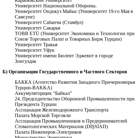
Карабюкский Университет
Университет Национальной Обороны.
Университет Ондокуз Майыс (Университет 19-го Мая в
Самсуне)
Университет Сабанчи (Стамбул)
Университет Сакарья
TOBB ETÜ (Университет Экономики и Технологии при
Союзе Торговых Палат и Товарных Бирж Турции)
Университет Тракья
Университет Уфук
Университет имени Бюлент Эджевит в городе
Зонгулдак
Б) Организации
Г
осударственного и
Ч
астного
С
екторов
БАККА (Агентство Развития Западного Причерноморья
Турции-BAKKA)
Аккумуляторщик “Байкал”
24. Председательство Оборонной Промышленности при
Президента Турции
Ассоциация Железнодорожного Транспорта
Палата Морской Торговли
Ассоциация Промышленников и Предпринимателей
Стоматологических Материалов (DİŞSİAD)
Палата Инженеров-Электриков
Министерство Энергетики