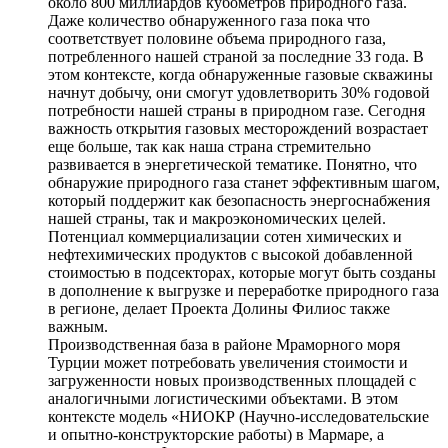
около 800 миллиардов кубометров природного газа.
Даже количество обнаруженного газа пока что
соответствует половине объема природного газа,
потребленного нашей страной за последние 33 года. В
этом контексте, когда обнаруженные газовые скважины
начнут добычу, они смогут удовлетворить 30% годовой
потребности нашей страны в природном газе. Сегодня
важность открытия газовых месторождений возрастает
еще больше, так как наша страна стремительно
развивается в энергетической тематике. Понятно, что
обнаружие природного газа станет эффективным шагом,
который поддержит как безопасность энергоснабжения
нашей страны, так и макроэкономических целей.
Потенциал коммерциализации сотен химических и
нефтехимических продуктов с высокой добавленной
стоимостью в подсекторах, которые могут быть созданы
в дополнение к выгрузке и переработке природного газа
в регионе, делает Проекта Долины Филиос также
важным.
Производственная база в районе Мраморного моря
Турции может потребовать увеличения стоимости и
загруженности новых производственных площадей с
аналогичными логистическими объектами. В этом
контексте модель «НИОКР (Научно-исследовательские
и опытно-конструкторские работы) в Мармаре, а